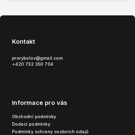
Z
á
p
Kontakt
a
t
prorybolov
@
gmail.com
+420 732 350 704
í
Informace pro vás
Obchodní podmínky
Dodací podmínky
Podmínky ochrany osobních údajů