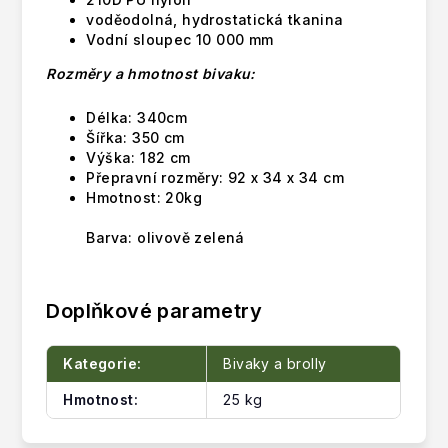
voděodolná, hydrostatická tkanina
Vodní sloupec 10 000 mm
Rozměry a hmotnost bivaku:
Délka: 340cm
Šířka: 350 cm
Výška: 182 cm
Přepravní rozměry: 9
2 x 34 x 34 cm
Hmotnost: 20kg
Barva: olivově zelená
Doplňkové parametry
Kategorie
:
Bivaky a brolly
Hmotnost
:
25 kg