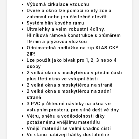
Výborná cirkulace vzduchu
Dveře a okno lze pomocí rolety zcela
zatemnit nebo jen částečně otevřít.
Systém hliníkového rámu
Ultralehký a velmi robustní 4dílný.
Hliníková rámová konstrukce s průměrem
19 mm a pryžovou vložkou
Odnímatelná podlážka na zip
KLASICKÝ
ZIP!
Lze použít jako bivak pro 1, 2, 3 nebo 4
osoby
2 velká okna s moskytiérou v přední části
plus třetí okno ve vstupní části
2 velká okna s moskytiérou na straně
2 velká okna s moskytiérou na zadní
straně
3 PVC průhledné návleky na okna ve
vstupním prostoru, pro silně deštivé dny
Větru, sněhu a voděodolnosti díky
potaženému vnějšímu materiálu
Vnější materiál se velmi snadno čistí
Ve stanu nabízejí háčky dostatečné