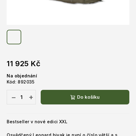
11 925 Kč
Měrná
Na objednání
cena:
Kód:
892035
−
+
Do košíku
Bestseller v nové edici XXL
Osvědčený Leopard bivak je nyní o číslo větší a s