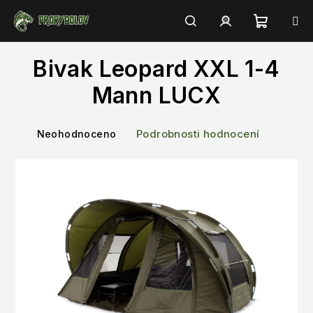
Přejít
na
obsah
Nákupn
Hledat
Přihlášení
Bivak Leopard XXL 1-4
košík
Mann LUCX
Průměrné
Podrobnosti hodnocení
Neohodnoceno
hodnocení
produktu
je
0,0
z
5
hvězdiček.