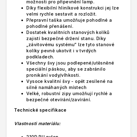
možnosti pro připevnění lamp.
Díky flexibilní hliníkové konstrukci jej lze
velmi rychle sestavit a rozložit.
Přepravní taška umožňuje pohodlné a
pohodlné přenášení.
Dostatek kvalitních stanových kolíků
zajistí bezpečné držení stanu. Díky
„závitovému systému“ lze tyto stanové
kolíky pevně ukotvit i v tvrdých
podkladech.
Všechny švy jsou podlepené/utěsněné
speciální páskou, aby se zabránilo
pronikání vody/vlhkosti.
Vysoce kvalitní švy - opět zesílené na
silně namáhaných místech
Velké, robustní zipy umožňují rychlé a
bezpečné otevírání/zavírání.
Technické specifikace
Vlastnosti materiálu:
210D PU nylon