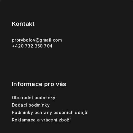
Z
á
p
Kontakt
a
t
prorybolov
@
gmail.com
+420 732 350 704
í
Informace pro vás
Obchodní podmínky
Dodací podmínky
Podmínky ochrany osobních údajů
Reklamace a vrácení zboží