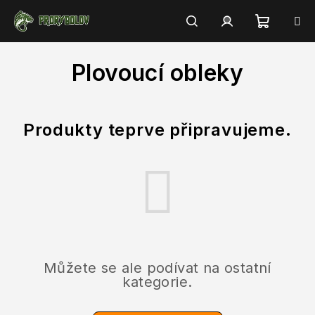
Přejít
na
obsah
Nákupn
Hledat
Přihlášení
Plovoucí obleky
košík
Produkty teprve připravujeme.
Můžete se ale podívat na ostatní
kategorie.