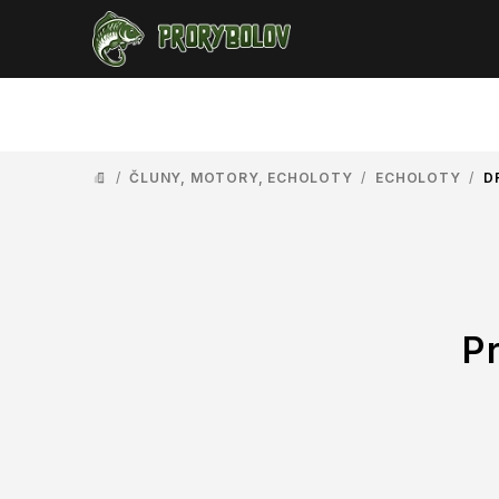
Přejít
na
obsah
/
ČLUNY, MOTORY, ECHOLOTY
/
ECHOLOTY
/
D
DOMŮ
P