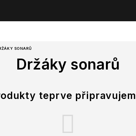
RŽÁKY SONARŮ
Držáky sonarů
rodukty teprve připravujem