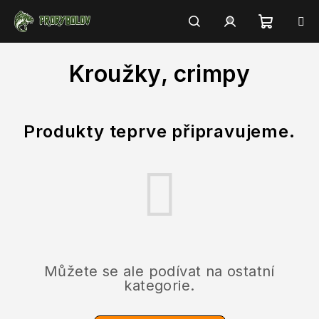
Přejít
na
obsah
Nákupn
Hledat
Přihlášení
Kroužky, crimpy
košík
Produkty teprve připravujeme.
Můžete se ale podívat na ostatní
kategorie.