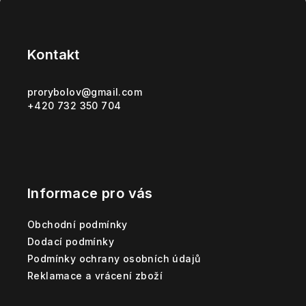
Z
á
p
Kontakt
a
t
prorybolov
@
gmail.com
+420 732 350 704
í
Informace pro vás
Obchodní podmínky
Dodací podmínky
Podmínky ochrany osobních údajů
Reklamace a vrácení zboží