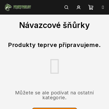
Přejít
na
obsah
Nákupn
Hledat
Přihlášení
Návazcové šňůrky
košík
Produkty teprve připravujeme.
Můžete se ale podívat na ostatní
kategorie.