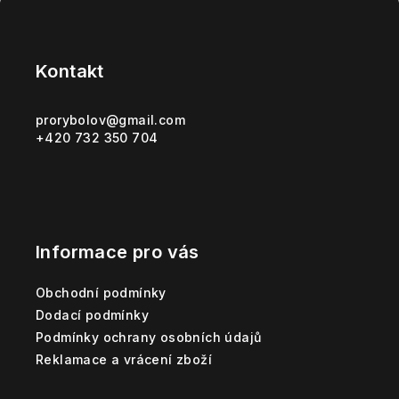
Z
á
p
Kontakt
a
t
prorybolov
@
gmail.com
+420 732 350 704
í
Informace pro vás
Obchodní podmínky
Dodací podmínky
Podmínky ochrany osobních údajů
Reklamace a vrácení zboží