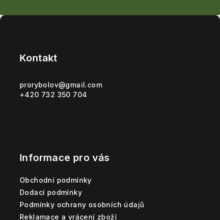
Z
á
p
Kontakt
a
t
prorybolov
@
gmail.com
+420 732 350 704
í
Informace pro vás
Obchodní podmínky
Dodací podmínky
Podmínky ochrany osobních údajů
Reklamace a vrácení zboží