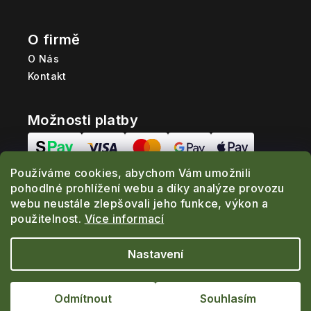
O firmě
O Nás
Kontakt
Možnosti platby
Používáme cookies, abychom Vám umožnili
Možnosti dopravy
pohodlné prohlížení webu a díky analýze provozu
webu neustále zlepšovali jeho funkce, výkon a
použitelnost.
Více informací
Nastavení
Copyright 2026
www.ProRybolov.cz
. Všechna
práva vyhrazena.
Odmítnout
Souhlasím
Vytvořil Shoptet
|
Realizoval