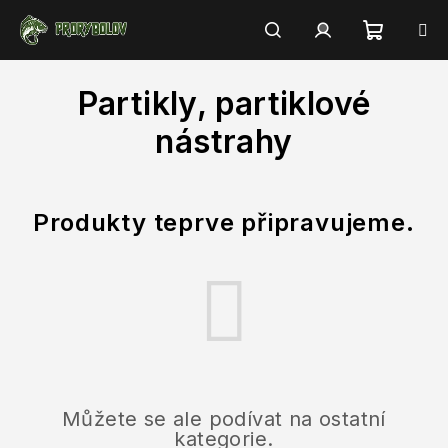
Přejít
na
obsah
Nákupn
Hledat
Přihlášení
Partikly, partiklové
košík
nástrahy
Produkty teprve připravujeme.
Můžete se ale podívat na ostatní
kategorie.