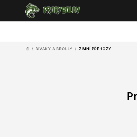
Přejít
na
obsah
/
BIVAKY A BROLLY
/
ZIMNÍ PŘEHOZY
DOMŮ
P