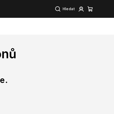
Hledat
Přihlášení
Nákupní
košík
onů
e.