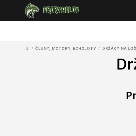
Přejít
na
obsah
/
ČLUNY, MOTORY, ECHOLOTY
/
DRŽÁKY NA LOĎ
DOMŮ
Dr
P