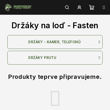
Přejít
na
obsah
Nákupn
Hledat
Přihlášení
Držáky na loď - Fasten
košík
DRŽÁKY - KAMER, TELEFONŮ
DRŽÁKY PRUTU
Produkty teprve připravujeme.