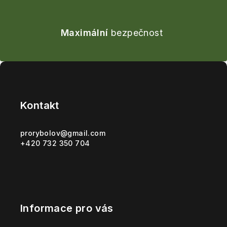
Maximální
bezpečnost
Z
á
p
Kontakt
a
t
prorybolov
@
gmail.com
+420 732 350 704
í
Informace pro vás