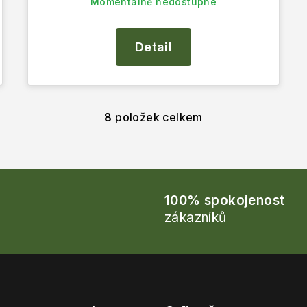
Momentálně nedostupné
Detail
8
položek celkem
O
v
l
á
d
100% spokojenost
zákazníků
a
c
í
p
r