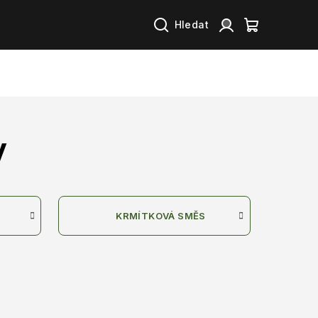
Hledat
Přihlášení
Nákupní
košík
y
KRMÍTKOVÁ SMĚS