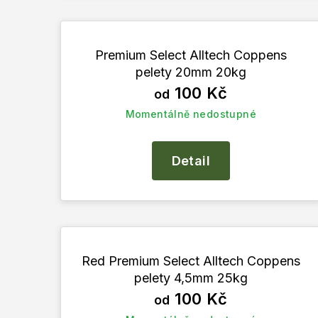
o
u
d
k
u
t
Premium Select Alltech Coppens
pelety 20mm 20kg
k
ů
100 Kč
od
t
Momentálně nedostupné
ů
Detail
Red Premium Select Alltech Coppens
pelety 4,5mm 25kg
100 Kč
od