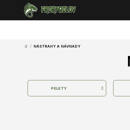
Přejít
na
obsah
/
NÁSTRAHY A NÁVNADY
DOMŮ
PELETY