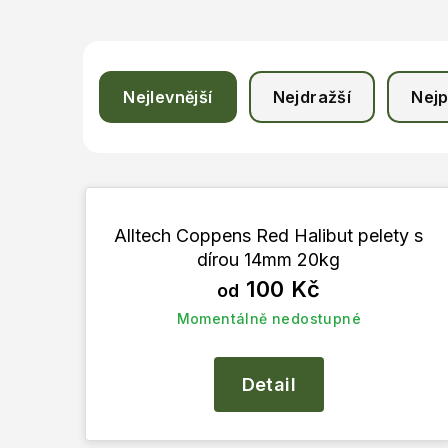
Ř
Nejlevnější
Nejdražší
Nejp
a
z
V
e
ý
n
Alltech Coppens Red Halibut pelety s
p
í
dírou 14mm 20kg
100 Kč
od
i
p
Momentálně nedostupné
s
r
p
o
Detail
r
d