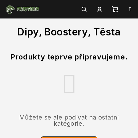
Přejít
na
obsah
Nákupn
Hledat
Přihlášení
Dipy, Boostery, Těsta
košík
Produkty teprve připravujeme.
Můžete se ale podívat na ostatní
kategorie.