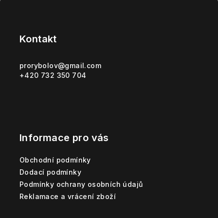
Z
á
p
Kontakt
a
t
prorybolov
@
gmail.com
+420 732 350 704
í
Informace pro vás
Obchodní podmínky
Dodací podmínky
Podmínky ochrany osobních údajů
Reklamace a vrácení zboží