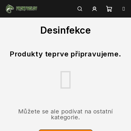
Přejít
na
obsah
Nákupn
Hledat
Přihlášení
Desinfekce
košík
Produkty teprve připravujeme.
Můžete se ale podívat na ostatní
kategorie.