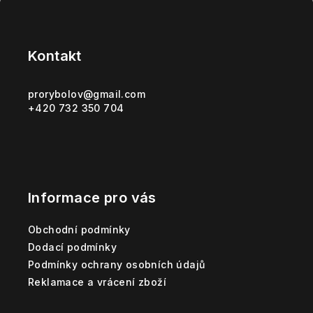
Z
á
p
Kontakt
a
t
prorybolov
@
gmail.com
+420 732 350 704
í
Informace pro vás
Obchodní podmínky
Dodací podmínky
Podmínky ochrany osobních údajů
Reklamace a vrácení zboží