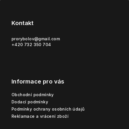
Z
á
p
Kontakt
a
t
prorybolov
@
gmail.com
+420 732 350 704
í
Informace pro vás
Obchodní podmínky
Dodací podmínky
Podmínky ochrany osobních údajů
Reklamace a vrácení zboží