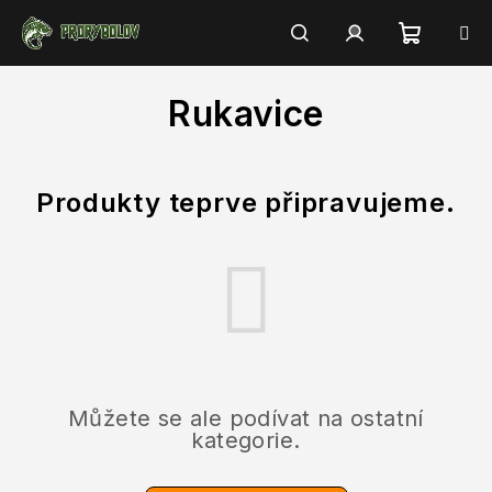
Přejít
na
obsah
Nákupn
Hledat
Přihlášení
Rukavice
košík
Produkty teprve připravujeme.
Můžete se ale podívat na ostatní
kategorie.