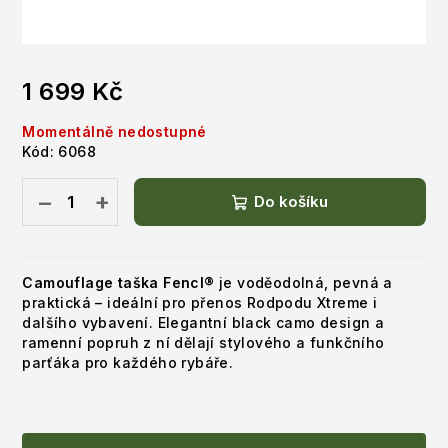
1 699 Kč
Měrná
Momentálně nedostupné
cena:
Kód:
6068
−
+
Do košíku
Camouflage taška Fencl®
je voděodolná, pevná a
praktická – ideální pro přenos Rodpodu Xtreme i
dalšího vybavení. Elegantní black camo design a
ramenní popruh z ní dělají stylového a funkčního
parťáka pro každého rybáře.