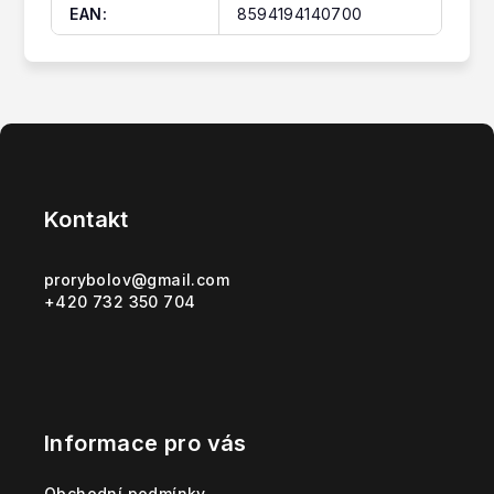
EAN
:
8594194140700
Z
á
p
Kontakt
a
t
prorybolov
@
gmail.com
+420 732 350 704
í
Informace pro vás
Obchodní podmínky