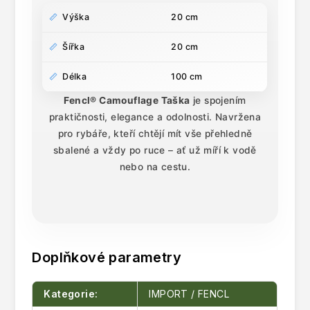
Výška
20 cm
Šířka
20 cm
Délka
100 cm
Fencl® Camouflage Taška
je spojením
praktičnosti, elegance a odolnosti. Navržena
pro rybáře, kteří chtějí mít vše přehledně
sbalené a vždy po ruce – ať už míří k vodě
nebo na cestu.
Doplňkové parametry
Kategorie
:
IMPORT / FENCL