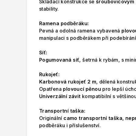
Skládací konstrukce se
šroubovicovým
stability.
Ramena podběráku:
Pevná a odolná ramena vybavená
plovo
manipulaci s podběrákem při podebírání
Síť:
Pogumovaná síť
, šetrná k rybám, s min
Rukojeť:
Karbonová rukojeť 2 m
, dělená konstru
Opatřena
plovoucí pěnou
pro lepší úchop
Univerzální závit
kompatibilní s většino
Transportní taška:
Originální
camo transportní taška
,
nep
podběráku i příslušenství.