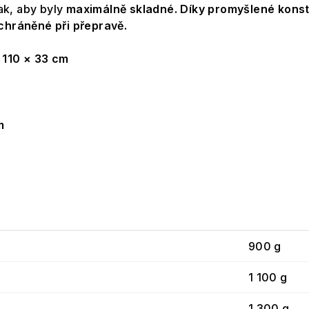
ak, aby byly
maximálně skladné. Díky promyšlené konst
 chráněné při přepravě.
y
110 × 33 cm
m
Váha
900 g
1 100 g
1 300 g