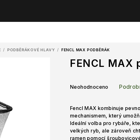
E
/
PODBĚRÁKOVÉ HLAVY
/
FENCL MAX PODBĚRÁK
FENCL MAX 
Průměrné
Neohodnoceno
Podrob
hodnocení
produktu
je
Fencl MAX kombinuje pevnos
0,0
mechanismem, který umožňuj
z
Ideální volba pro rybáře, kte
5
velkých ryb, ale zároveň cht
hvězdiček.
ramen pomocí šroubovicové