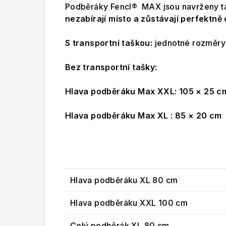
Podběráky Fencl® MAX jsou navrženy t
nezabírají místo a zůstávají perfektně
S transportní taškou:
jednotné rozměr
Bez transportní tašky:
Hlava podběráku Max XXL:
105 × 25 c
Hlava podběráku Max XL :
85 × 20 cm
Varianta
Hlava podběráku XL 80 cm
Hlava podběráku XXL 100 cm
Celý podběrák XL 80 cm