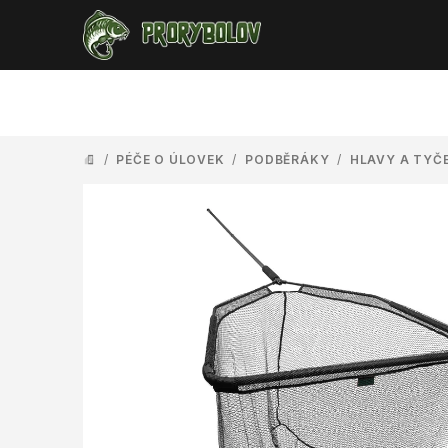
Přejít
na
obsah
/
PÉČE O ÚLOVEK
/
PODBĚRÁKY
/
HLAVY A TYČ
DOMŮ