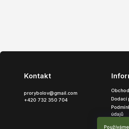
Z
á
Kontakt
Info
p
a
Obchod
prorybolov
@
gmail.com
t
Dodací
+420 732 350 704
Podmín
í
údajů
Reklama
Používáme