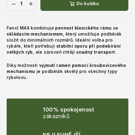
−
+
Do košíku
Fencl MAX kombinuje
pevnost klasického rámu
se
skládacím mechanismem
, který umožňuje podběrák
složit do minimálních rozměrů. Ideální volba pro
rybáře, kteří potřebují
stabilní oporu při podebírání
velkých ryb
, ale zároveň chtějí
snadný transport
.
Díky možnosti
vyjmutí ramen pomocí šroubovicového
mechanismu
je podběrák skvělý pro všechny typy
rybolovu.
100% spokojenost
zákazníků
NEJLEVNĚJŠÍ