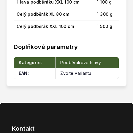
Hlava podběráku XXL 100 cm
1 100 g
Celý podběrák XL 80 cm
1 300 g
Celý podběrák XXL 100 cm
1 500 g
Doplňkové parametry
Kategorie
:
Podběrákové hlavy
EAN
:
Zvolte variantu
Z
á
p
Kontakt