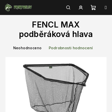
Přejít
na
obsah
Nákupn
Hledat
Přihlášení
FENCL MAX
košík
podběráková hlava
Průměrné
Podrobnosti hodnocení
Neohodnoceno
hodnocení
produktu
je
0,0
z
5
hvězdiček.