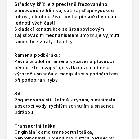
Středový kříž
je z
precizně frézovaného
eloxovaného hliníku
, což zajišťuje vysokou
tuhost, dlouhou životnost a přesné dosedání
jednotlivých částí.
Skládací konstrukce se
šroubovicovým
zajišťovacím mechanismem
umožňuje vyjmutí
ramen bez ztráty stability.
Ramena podběráku:
Pevná a odolná ramena vybavená
plovoucí
pěnou
, která zajišťuje vztlak na hladině a
výrazně usnadňuje manipulaci s podběrákem
při podebírání ryby.
Síť:
Pogumovaná síť
, šetrná k rybám, s minimální
absorpcí vody, rychlým schnutím a snadnou
údržbou.
Transportní taška:
Originální
camo transportní taška
,
nepromokavá
, určená pro čistý a bezpečný