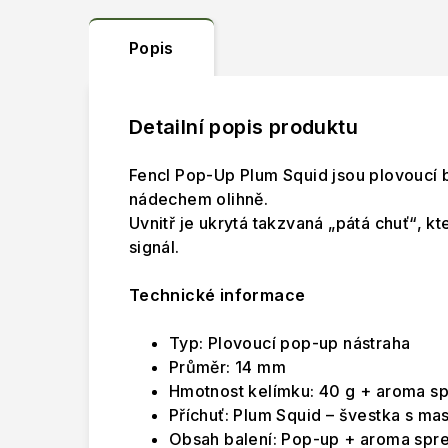
Popis
Detailní popis produktu
Fencl Pop-Up Plum Squid jsou plovoucí 
nádechem olihně.
Uvnitř je ukrytá takzvaná „pátá chuť“, k
signál.
Technické informace
Typ: Plovoucí pop-up nástraha
Průměr: 14 mm
Hmotnost kelímku: 40 g + aroma sp
Příchuť: Plum Squid – švestka s m
Obsah balení: Pop-up + aroma spre