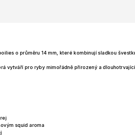
boilies o průměru 14 mm, které kombinují sladkou švest
terá vytváří pro ryby mimořádně přirozený a dlouhotrvají
rej
asovým squid aroma
j