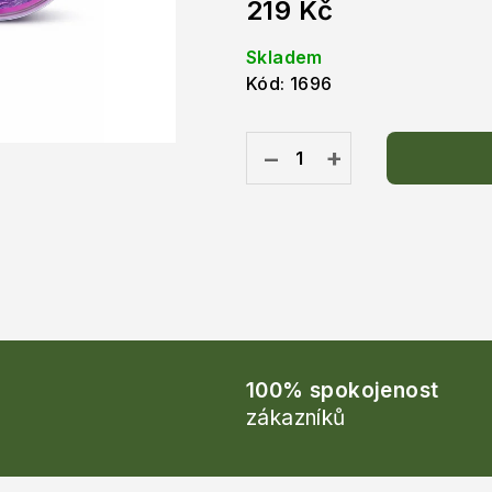
219 Kč
Měrná
Skladem
cena:
Kód:
1696
−
+
100% spokojenost
zákazníků