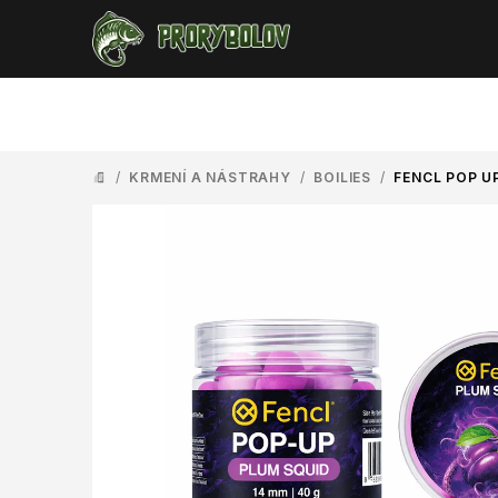
Přejít
na
obsah
/
KRMENÍ A NÁSTRAHY
/
BOILIES
/
FENCL POP U
DOMŮ