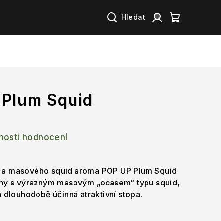
Hledat
Přihlášení
Nákupní
košík
 Plum Squid
nosti hodnocení
 a masového squid aroma POP UP Plum Squid
óny s výrazným masovým „ocasem“ typu squid,
a dlouhodobě účinná atraktivní stopa.