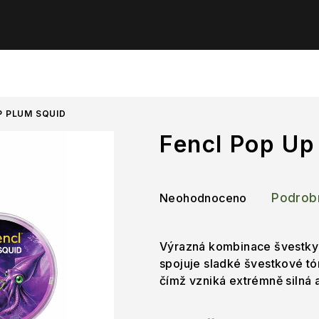
P PLUM SQUID
Fencl Pop Up
Průměrné
Neohodnoceno
Podrob
hodnocení
produktu
je
Výrazná kombinace švestky
0,0
spojuje sladké švestkové t
z
čímž vzniká extrémně silná 
5
hvězdiček.