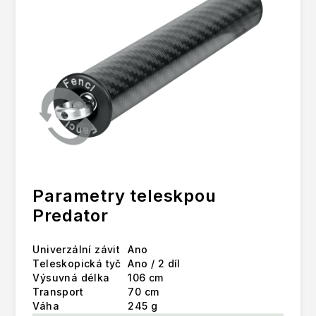
Parametry teleskpou
Predator
Univerzální závit
Ano
Teleskopická tyč
Ano / 2 díl
Výsuvná délka
106 cm
Transport
70 cm
Váha
245 g