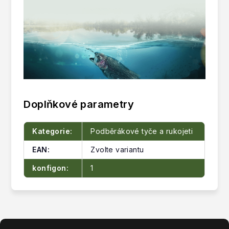
Doplňkové parametry
Kategorie
:
Podběrákové tyče a rukojeti
EAN
:
Zvolte variantu
konfigon
:
1