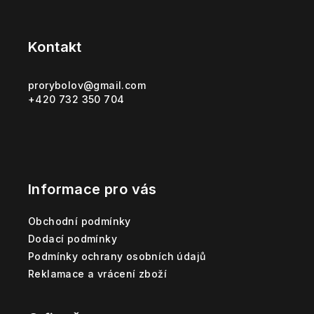
Z
á
p
Kontakt
a
t
prorybolov
@
gmail.com
+420 732 350 704
í
Informace pro vás
Obchodní podmínky
Dodací podmínky
Podmínky ochrany osobních údajů
Reklamace a vrácení zboží