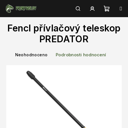
Přejít
na
obsah
Nákupn
Hledat
Přihlášení
Fencl přívlačový teleskop
košík
PREDATOR
Průměrné
Podrobnosti hodnocení
Neohodnoceno
hodnocení
produktu
je
0,0
z
5
hvězdiček.