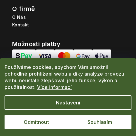
O firmě
O Nás
Kontakt
Možnosti platby
Používáme cookies, abychom Vám umožnili
Možnosti dopravy
pohodlné prohlížení webu a díky analýze provozu
webu neustále zlepšovali jeho funkce, výkon a
použitelnost.
Více informací
Nastavení
Copyright 2026
www.ProRybolov.cz
. Všechna
práva vyhrazena.
Odmítnout
Souhlasím
Vytvořil Shoptet
|
Realizoval