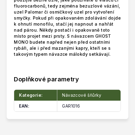
fluorocarbonů, tedy zejména bezuzlové vázání,
uzel Palomar či osmičkový uzel pro vytvoření
smyčky. Pokud při opakovaném zdolávání dojde
k ohnutí monofilu, stačí jej napnout a nahřát
nad párou. Někdy postačí i opakovaně toto
místo projet mezi prsty. S návazcem GHOST
MONO budete napřed nejen před ostatními
rybáři, ale i před mazanými kapry, kteří se s
takovým typem návazce málokdy setkávají.
Doplňkové parametry
Kategorie
:
Návazcové šňůrky
EAN
:
GAR1016