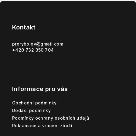
Z
á
p
Kontakt
a
t
prorybolov
@
gmail.com
+420 732 350 704
í
Informace pro vás
Obchodní podmínky
Dodací podmínky
Podmínky ochrany osobních údajů
Reklamace a vrácení zboží