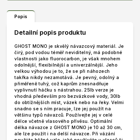
Popis
Detailní popis produktu
GHOST MONO je skvělý návazcový materiál. Je
čirý, pod vodou téměř neviditelný, má podobné
vlastnosti jako fluorocarbon, je však mnohem
odolnější, flexibilnější a univerzálnější. Jeho
velkou výhodou je to, že se při náhozech
takřka nikdy nezamotává. Je pevný, odolný a
přiměřeně tuhý, což kaprům znesnadňuje
vyplivnutí háčku s nástrahou. 25lb verze je
vhodná především pro bezvázkové vody, 30lb
do obtížnějších míst, vázek nebo na řeky. Velmi
snadno se s ním pracuje, lze jej použít na
většinu typů návazců. Používejte jej v celé
délce včetně vlasového přívěsu. Optimální
délka návazce z GHOST MONO je 10 až 30 cm,
ale lze použít i na delší návazce. Při vázání
použijte běžné uzle, jaké používáte u vlasců či