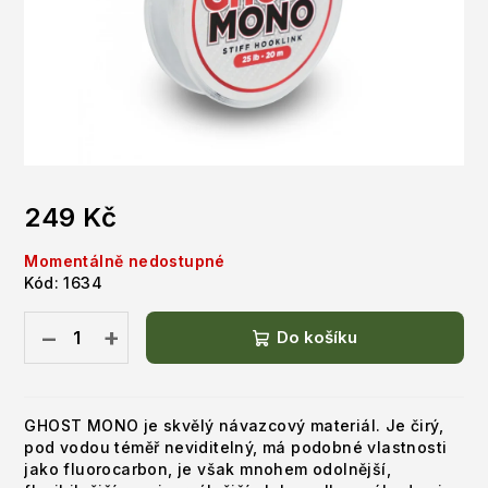
249 Kč
Měrná
Momentálně nedostupné
cena:
Kód:
1634
−
+
Do košíku
GHOST MONO je skvělý návazcový materiál. Je čirý,
pod vodou téměř neviditelný, má podobné vlastnosti
jako fluorocarbon, je však mnohem odolnější,