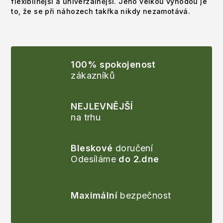
flexibilnější a univerzálnější. Jeho velkou výhodou je
to, že se při náhozech takřka nikdy nezamotává.
100% spokojenost
zákazníků
NEJLEVNĚJŠÍ
na trhu
Bleskové
doručení
Odesíláme
do 2.dne
Maximální
bezpečnost