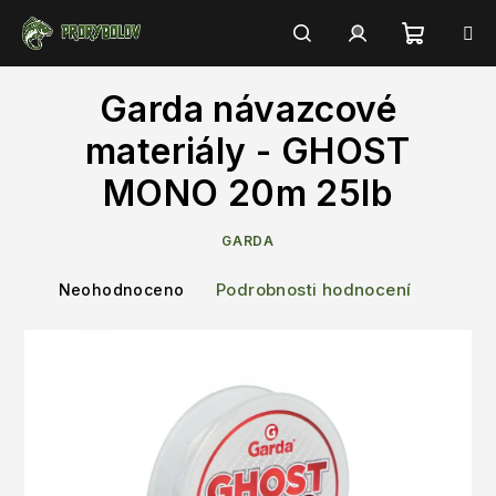
Přejít
na
obsah
Nákupn
Hledat
Přihlášení
Garda návazcové
košík
materiály - GHOST
MONO 20m 25lb
GARDA
Průměrné
Podrobnosti hodnocení
Neohodnoceno
hodnocení
produktu
je
0,0
z
5
hvězdiček.