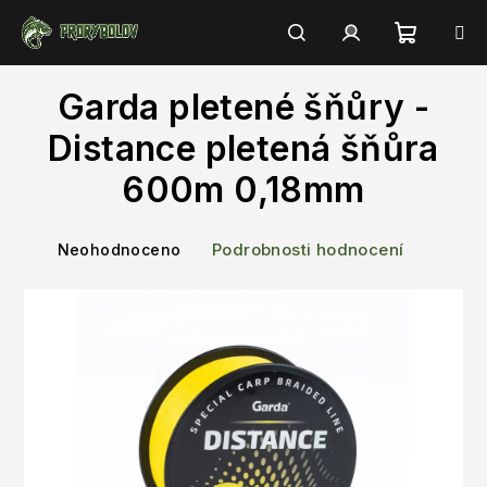
Přejít
na
obsah
Nákupn
Hledat
Přihlášení
Garda pletené šňůry -
košík
Distance pletená šňůra
600m 0,18mm
Průměrné
Podrobnosti hodnocení
Neohodnoceno
hodnocení
produktu
je
0,0
z
5
hvězdiček.