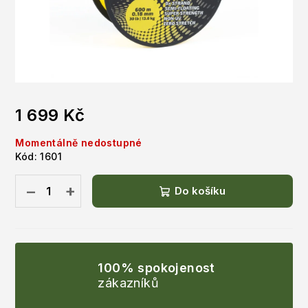
1 699 Kč
Měrná
Momentálně nedostupné
cena:
Kód:
1601
−
+
Do košíku
100% spokojenost
zákazníků