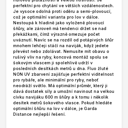
perfektní pro chytání ve větších vzdálenostech.
Je vysoce odolná proti oděru a semi-plovoucí,
což je optimální varianta pro lov v dálce.
Nestoupá k hladině jako vyloženě plovoucí
šňůry, ale zároveň má tendenci držet se nad
překážkami, čímž výrazně omezuje počet
uváznutí. Navíc se na rozdíl od potápivých šňůr
mnohem lehčeji stáčí na naviják, když jedete
převést nebo zdolávat. Nemusíte mít obavu o
rušivý vliv na ryby, koncová montáž spolu se
šokovým vlascem ji spolehlivě udrží v
posledních desítkách metrů u dna. Fluo žluté
NON UV zbarvení zajišťuje perfektní viditelnost
pro rybáře, ale minimální pro ryby, neboť
neodráží světlo. Má optimální průměr, který ji
dává dostatek síly a umožní navinout na velkou
cívku navijáku 600 m šňůry a k tomu i několik
desítek metrů šokového vlasce. Pokud hledáte
optimální šňůru na lov v dálce, je Garda
Distance nejlepší řešení.