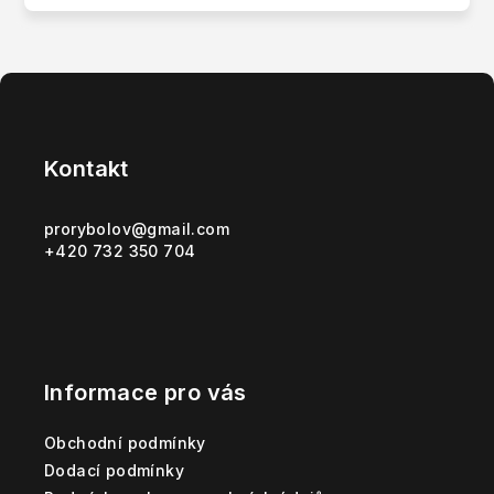
Z
á
p
Kontakt
a
t
prorybolov
@
gmail.com
+420 732 350 704
í
Informace pro vás
Obchodní podmínky
Dodací podmínky