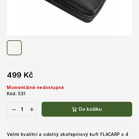
499 Kč
Měrná
Momentálně nedostupné
cena:
Kód:
531
−
+
Do košíku
Velmi kvalitní a odolný skořepinový kufr FLACARP s 4