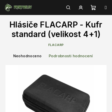
Přejít
na
obsah
Nákupn
Hledat
Přihlášení
Hlásiče FLACARP - Kufr
košík
standard (velikost 4+1)
FLACARP
Průměrné
Podrobnosti hodnocení
Neohodnoceno
hodnocení
produktu
je
0,0
z
5
hvězdiček.