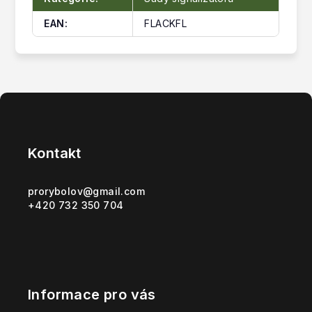
EAN
:
FLACKFL
Z
á
p
Kontakt
a
t
prorybolov
@
gmail.com
+420 732 350 704
í
Informace pro vás