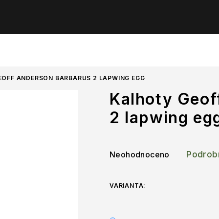
OFF ANDERSON BARBARUS 2 LAPWING EGG
Kalhoty Geof
2 lapwing eg
Průměrné
Neohodnoceno
Podrob
hodnocení
produktu
je
VARIANTA:
0,0
z
5