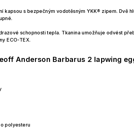
nní kapsou s bezpečným vodotěsným YKK® zipem. Dvě hl
upné.
odrazové schopnosti tepla. Tkanina umožňuje odvést přeb
ovány ECO-TEX.
eoff Anderson Barbarus 2 lapwing eg
y
o polyesteru