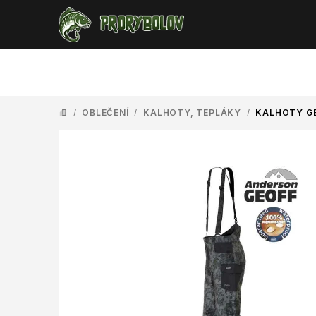
Přejít
na
obsah
/
OBLEČENÍ
/
KALHOTY, TEPLÁKY
/
KALHOTY GE
DOMŮ