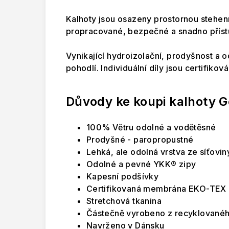
Kalhoty jsou osazeny prostornou stehe
propracované, bezpečné a snadno příst
Vynikající hydroizolační, prodyšnost a 
pohodlí. Individuální díly jsou certifik
Důvody ke koupi kalhoty G
100% Větru odolné a vodětěsné
Prodyšné - paropropustné
Lehká, ale odolná vrstva ze síťovin
Odolné a pevné YKK® zipy
Kapesní podšívky
Certifikovaná membrána EKO-TEX
Stretchová tkanina
Částečně vyrobeno z recyklovanéh
Navrženo v Dánsku