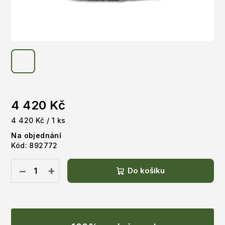
4 420 Kč
Měrná
4 420 Kč / 1 ks
cena:
Na objednání
Kód:
892772
−
+
Do košíku