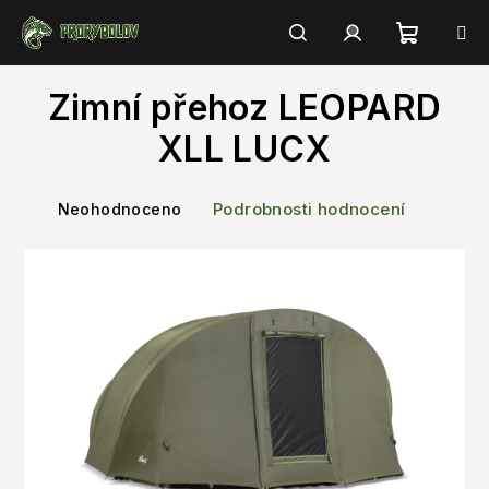
Přejít
na
obsah
Nákupn
Hledat
Přihlášení
Zimní přehoz LEOPARD
košík
XLL LUCX
Průměrné
Podrobnosti hodnocení
Neohodnoceno
hodnocení
produktu
je
0,0
z
5
hvězdiček.