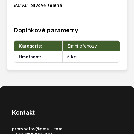
Barva:
olivově zelená
Doplňkové parametry
Kategorie
:
Zimní přehozy
Hmotnost
:
5 kg
Z
á
p
Kontakt
a
t
prorybolov
@
gmail.com