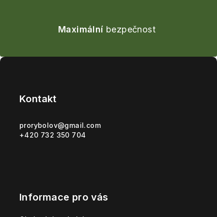
Maximální
bezpečnost
Z
á
p
Kontakt
a
t
prorybolov
@
gmail.com
+420 732 350 704
í
Informace pro vás