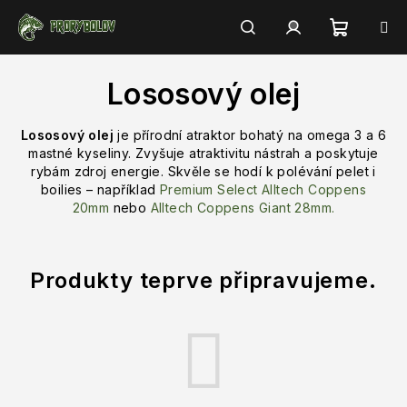
Přejít
na
obsah
Nákupn
Hledat
Přihlášení
Lososový olej
košík
Lososový olej
je přírodní atraktor bohatý na omega 3 a 6
mastné kyseliny. Zvyšuje atraktivitu nástrah a poskytuje
rybám zdroj energie. Skvěle se hodí k polévání pelet i
boilies – například
Premium Select Alltech Coppens
20mm
nebo
Alltech Coppens Giant 28mm.
Produkty teprve připravujeme.